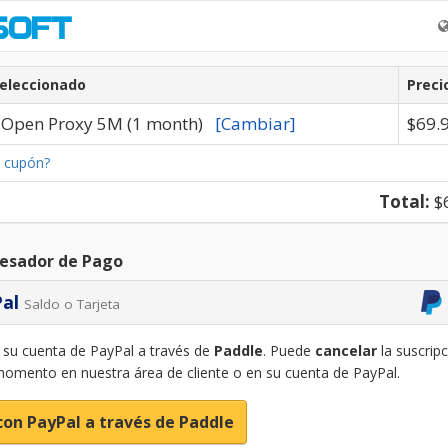
Seleccionado
Preci
g Open Proxy 5M (1 month)
[Cambiar]
$69.
n cupón?
Total:
$
cesador de Pago
Pal
Saldo o Tarjeta
su cuenta de PayPal a través de
Paddle
. Puede
cancelar
la suscrip
momento en nuestra área de cliente o en su cuenta de PayPal.
con PayPal a través de Paddle