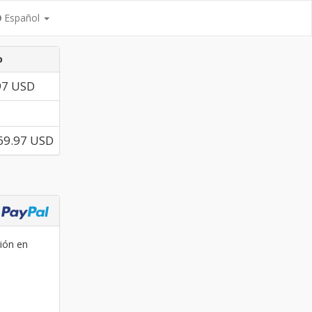
Español
o
97 USD
69.97 USD
ción en