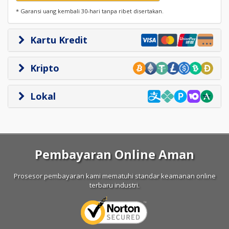
* Garansi uang kembali 30-hari tanpa ribet disertakan.
Kartu Kredit
Kripto
Lokal
Pembayaran Online Aman
Prosesor pembayaran kami mematuhi standar keamanan online
terbaru industri.