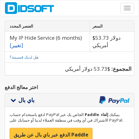
Toggl
navig
السعر
العنصر المحدد
$53.73 دولار
My IP Hide Service (6 months)
أمريكي
[تغيير]
هل لديك قسيمة؟
المجموع:
$53.73 دولار أمريكي
اختر معالج الدفع
باي بال
. يمكنك
إلغاء
Paddle
ادفع باستخدام حساب PayPal الخاص بك عبر
الاشتراك في أي وقت في منطقة العملاء لدينا أو حسابك على PayPal.
الدفع عبر باي بال عن طريق Paddle