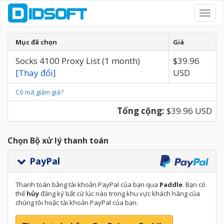
Toggl
navig
Mục đã chọn
Giá
Socks 4100 Proxy List (1 month)
$39.96
[Thay đổi]
USD
Có mã giảm giá?
Tổng cộng:
$39.96 USD
Chọn Bộ xử lý thanh toán
PayPal
Thanh toán bằng tài khoản PayPal của bạn qua
Paddle
. Bạn có
thể
hủy
đăng ký bất cứ lúc nào trong khu vực khách hàng của
chúng tôi hoặc tài khoản PayPal của bạn.