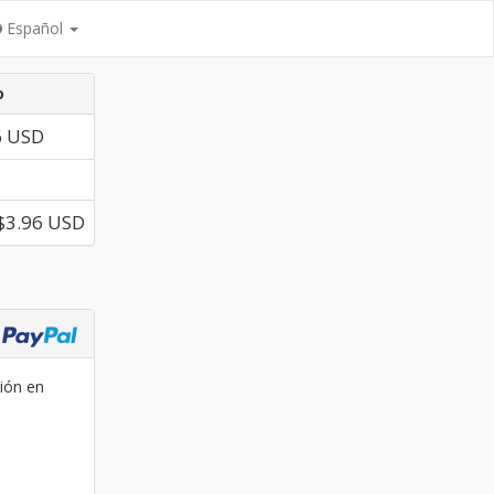
Español
o
6 USD
$3.96 USD
ción en