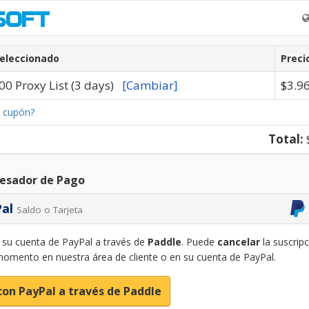
Seleccionado
Preci
00 Proxy List (3 days)
[Cambiar]
$3.9
n cupón?
Total:
cesador de Pago
Pal
Saldo o Tarjeta
su cuenta de PayPal a través de
Paddle
. Puede
cancelar
la suscrip
momento en nuestra área de cliente o en su cuenta de PayPal.
con PayPal a través de Paddle