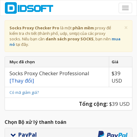
Toggl
navig
×
Socks Proxy Checker Pro
là một
phần mềm
proxy để
kiểm tra chi tiết (thành phố, udp, smtp) của các proxy
socks. Nếu bạn cần
danh sách proxy SOCKS
, bạn nên
mua
nó
tại đây.
Mục đã chọn
Giá
Socks Proxy Checker Professional
$39
[Thay đổi]
USD
Có mã giảm giá?
Tổng cộng:
$39 USD
Chọn Bộ xử lý thanh toán
PayPal