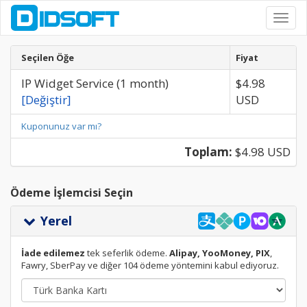
Toggl
navig
Seçilen Öğe
Fiyat
IP Widget Service (1 month)
$4.98
[Değiştir]
USD
Kuponunuz var mı?
Toplam:
$4.98 USD
Ödeme İşlemcisi Seçin
Yerel
İade edilemez
tek seferlik ödeme.
Alipay, YooMoney, PIX
,
Fawry, SberPay ve diğer 104 ödeme yöntemini kabul ediyoruz.