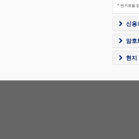
* 번거로움 
신용
암호
현지